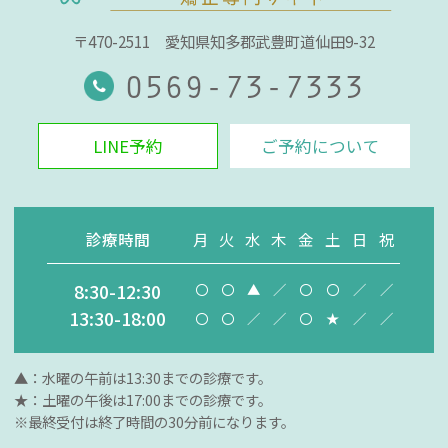
〒470-2511
愛知県知多郡武豊町道仙田9-32
0569-73-7333
LINE予約
ご予約について
診療時間
月
火
水
木
金
土
日
祝
8:30-12:30
〇
〇
▲
／
〇
〇
／
／
13:30-18:00
〇
〇
／
／
〇
★
／
／
▲：水曜の午前は13:30までの診療です。
★：土曜の午後は17:00までの診療です。
※最終受付は終了時間の30分前になります。