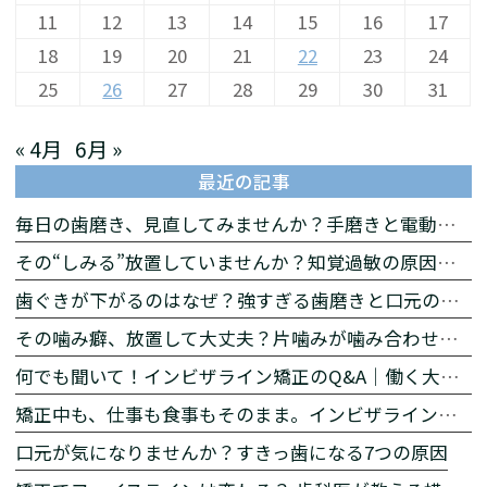
11
12
13
14
15
16
17
18
19
20
21
22
23
24
25
26
27
28
29
30
31
« 4月
6月 »
最近の記事
毎日の歯磨き、見直してみませんか？手磨きと電動歯ブラシの違いをわかりやすく解説
その“しみる”放置していませんか？知覚過敏の原因と対策
歯ぐきが下がるのはなぜ？強すぎる歯磨きと口元の印象の関係
その噛み癖、放置して大丈夫？片噛みが噛み合わせに与える影響とは
何でも聞いて！インビザライン矯正のQ&A｜働く大人の矯正相談【後編】
矯正中も、仕事も食事もそのまま。インビザラインが働く大人に選ばれる理由【前編】
口元が気になりませんか？すきっ歯になる7つの原因