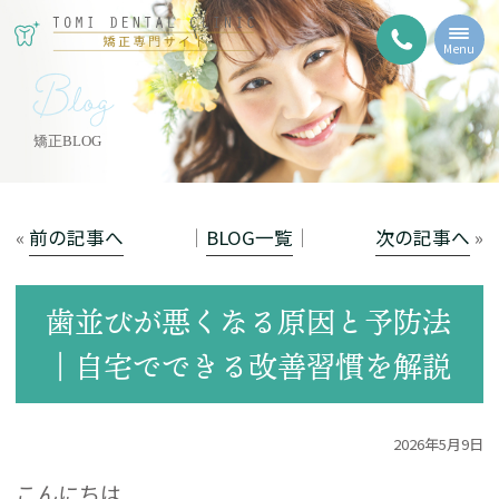
Menu
Blog
矯正BLOG
«
前の記事へ
│
BLOG一覧
│
次の記事へ
»
歯並びが悪くなる原因と予防法
｜自宅でできる改善習慣を解説
2026年5月9日
こんにちは