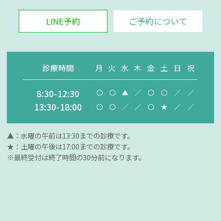
LINE予約
ご予約について
診療時間
月
火
水
木
金
土
日
祝
8:30-12:30
〇
〇
▲
／
〇
〇
／
／
13:30-18:00
〇
〇
／
／
〇
★
／
／
▲：水曜の午前は13:30までの診療です。
★：土曜の午後は17:00までの診療です。
※最終受付は終了時間の30分前になります。