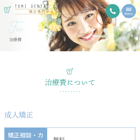
Menu
Fee
治療費
治療費について
成人矯正
矯正相談・カ
無料