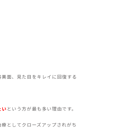
、
審美面、見た目をキレイに回復する
たい
という方が最も多い理由です。
治療としてクローズアップされがち