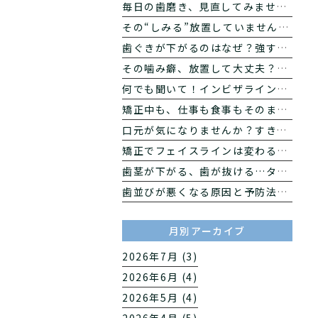
毎日の歯磨き、見直してみませんか？手磨きと電動歯ブラシの違いをわかりやすく解説
その“しみる”放置していませんか？知覚過敏の原因と対策
歯ぐきが下がるのはなぜ？強すぎる歯磨きと口元の印象の関係
その噛み癖、放置して大丈夫？片噛みが噛み合わせに与える影響とは
何でも聞いて！インビザライン矯正のQ&A｜働く大人の矯正相談【後編】
矯正中も、仕事も食事もそのまま。インビザラインが働く大人に選ばれる理由【前編】
口元が気になりませんか？すきっ歯になる7つの原因
矯正でフェイスラインは変わる？ 歯科医が教える横顔への影響
歯茎が下がる、歯が抜ける…タバコが40〜50代の口を急速に老化させる理由
歯並びが悪くなる原因と予防法｜自宅でできる改善習慣を解説
月別アーカイブ
2026年7月 (3)
2026年6月 (4)
2026年5月 (4)