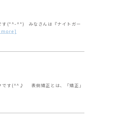
(*^-^*) みなさんは『ナイトガー
d more]
クです(^^♪ 表側矯正とは、「矯正」