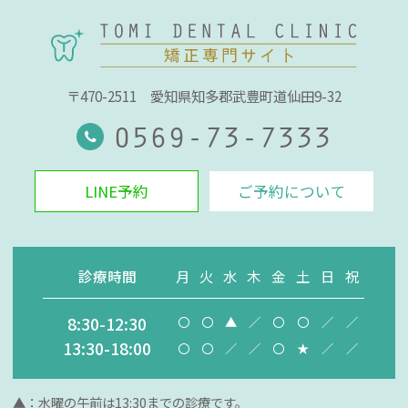
〒470-2511
愛知県知多郡武豊町道仙田9-32
0569-73-7333
LINE予約
ご予約について
診療時間
月
火
水
木
金
土
日
祝
8:30-12:30
〇
〇
▲
／
〇
〇
／
／
13:30-18:00
〇
〇
／
／
〇
★
／
／
▲：水曜の午前は13:30までの診療です。