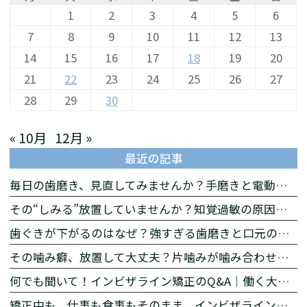
1
2
3
4
5
6
7
8
9
10
11
12
13
14
15
16
17
18
19
20
21
22
23
24
25
26
27
28
29
30
« 10月
12月 »
最近の記事
毎日の歯磨き、見直してみませんか？手磨きと電動歯ブラシの違いをわかりやすく解説
その“しみる”放置していませんか？知覚過敏の原因と対策
歯ぐきが下がるのはなぜ？強すぎる歯磨きと口元の印象の関係
その噛み癖、放置して大丈夫？片噛みが噛み合わせに与える影響とは
何でも聞いて！インビザライン矯正のQ&A｜働く大人の矯正相談【後編】
矯正中も、仕事も食事もそのまま。インビザラインが働く大人に選ばれる理由【前編】