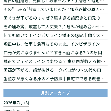
毎日の歯磨き、見直してみませんか？手磨きと電動歯ブラシの違いをわかりやすく解説
その“しみる”放置していませんか？知覚過敏の原因と対策
歯ぐきが下がるのはなぜ？強すぎる歯磨きと口元の印象の関係
その噛み癖、放置して大丈夫？片噛みが噛み合わせに与える影響とは
何でも聞いて！インビザライン矯正のQ&A｜働く大人の矯正相談【後編】
矯正中も、仕事も食事もそのまま。インビザラインが働く大人に選ばれる理由【前編】
口元が気になりませんか？すきっ歯になる7つの原因
矯正でフェイスラインは変わる？ 歯科医が教える横顔への影響
歯茎が下がる、歯が抜ける…タバコが40〜50代の口を急速に老化させる理由
歯並びが悪くなる原因と予防法｜自宅でできる改善習慣を解説
月別アーカイブ
2026年7月 (3)