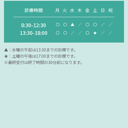
診療時間
月
火
水
木
金
土
日
祝
8:30-12:30
〇
〇
▲
／
〇
〇
／
／
13:30-18:00
〇
〇
／
／
〇
★
／
／
▲：水曜の午前は13:30までの診療です。
★：土曜の午後は17:00までの診療です。
※最終受付は終了時間の30分前になります。