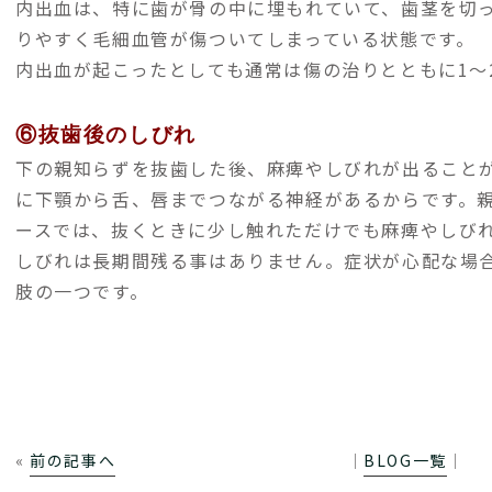
内出血は、特に歯が骨の中に埋もれていて、歯茎を切
りやすく毛細血管が傷ついてしまっている状態です。
内出血が起こったとしても通常は傷の治りとともに1～
⑥抜歯後のしびれ
下の親知らずを抜歯した後、麻痺やしびれが出ること
に下顎から舌、唇までつながる神経があるからです。
ースでは、抜くときに少し触れただけでも麻痺やしび
しびれは長期間残る事はありません。症状が心配な場
肢の一つです。
«
前の記事へ
│
BLOG一覧
│