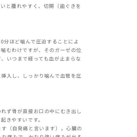
多いと腫れやすく、切開（歯ぐきを
20分ほど噛んで圧迫することによ
を噛むわけですが、そのガーゼの位
ず、いつまで経っても血が止まらな
に挿入し、しっかり噛んで血管を圧
われず骨が直接お口の中にむき出し
に起きやすいです。
ます（自発痛と言います）。心臓の
うな痛みで、かなり強い痛みが出る