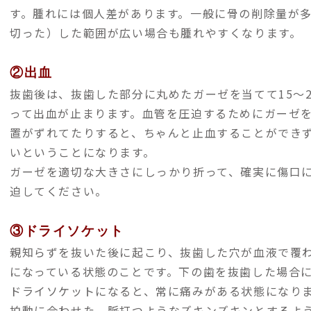
す。腫れには個人差があります。一般に骨の削除量が
切った）した範囲が広い場合も腫れやすくなります。
②出血
抜歯後は、抜歯した部分に丸めたガーゼを当てて15～
って出血が止まります。血管を圧迫するためにガーゼ
置がずれてたりすると、ちゃんと止血することができ
いということになります。
ガーゼを適切な大きさにしっかり折って、確実に傷口
迫してください。
③ドライソケット
親知らずを抜いた後に起こり、抜歯した穴が血液で覆
になっている状態のことです。下の歯を抜歯した場合
ドライソケットになると、常に痛みがある状態になり
拍動に合わせた、脈打つようなズキンズキンとするよ