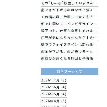
その“しみる”放置していませんか？知覚過敏の原因と対策
歯ぐきが下がるのはなぜ？強すぎる歯磨きと口元の印象の関係
その噛み癖、放置して大丈夫？片噛みが噛み合わせに与える影響とは
何でも聞いて！インビザライン矯正のQ&A｜働く大人の矯正相談【後編】
矯正中も、仕事も食事もそのまま。インビザラインが働く大人に選ばれる理由【前編】
口元が気になりませんか？すきっ歯になる7つの原因
矯正でフェイスラインは変わる？ 歯科医が教える横顔への影響
歯茎が下がる、歯が抜ける…タバコが40〜50代の口を急速に老化させる理由
歯並びが悪くなる原因と予防法｜自宅でできる改善習慣を解説
月別アーカイブ
2026年7月 (3)
2026年6月 (4)
2026年5月 (4)
2026年4月 (5)