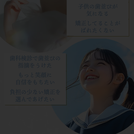
子供の歯並びが
気になる
矯正してることが
ばれたくない
歯科検診で歯並びの
指摘をうけた
もっと笑顔に
自信をもちたい
負担の少ない矯正を
選んであげたい