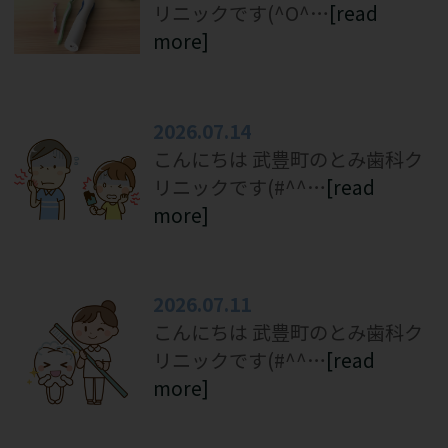
リニックです(^O^…
[read
ご連絡ください(>_<)
more]
皆様にはご迷惑をおかけしてしまいすが、
何卒よろしくお願い申し上げます。
2026.07.14
2022.12.15
こんにちは 武豊町のとみ歯科ク
リニックです(#^^…
[read
年末年始の休
more]
休み明けは混み合
診日のご案内
う可能性がござい
ます。
2026.07.11
定期健診等を受け
とみ歯科クリニックでは
こんにちは 武豊町のとみ歯科ク
る際はお早めにご
下記の日程で年末年始の
リニックです(#^^…
[read
連絡いただければ
お休みをいただきます。
more]
幸いでございま
す。
2022年12月29