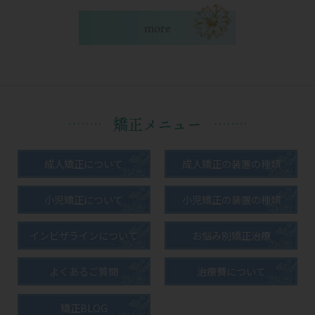
日(木)〜2023
more
2023年もよろし
くお願い申し上げ
年1月3日(火)
ます。
迄
矯正メニュー
2022.04.18
こんにちは
成人矯正について
成人矯正の装置の種類
武豊町のとみ歯科クリニックです(^^)/
小児矯正について
小児矯正の装置の種類
ゴールデンウィーク期間中の、とみ歯科ク
インビザラインについて
お悩み別矯正治療
リニックのお休みについて
よくあるご質問
治療費について
５月1日（日）～５月5日（木）
矯正BLOG
までの期間となっております。