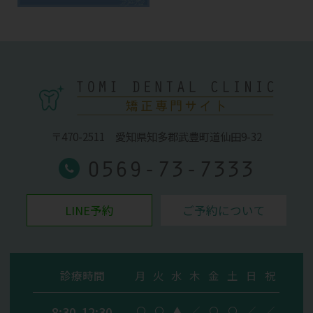
ゴールデンウィーク明けは混雑が予想され
ます。
定期健診などのご予約はお早めにご連絡く
ださい(>_<)
皆様にはご迷惑をおかけしてしまいすが、
〒470-2511
愛知県知多郡武豊町道仙田9-32
何卒よろしくお願い申し上げます。
0569-73-7333
LINE予約
ご予約について
このお休みでリフレッシュして、休み明け
は元気な姿をお見せできればと思っており
ます！！
診療時間
月
火
水
木
金
土
日
祝
8:30-12:30
〇
〇
▲
／
〇
〇
／
／