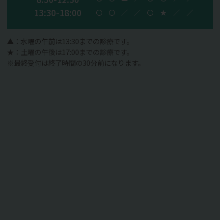
2022.01.17
13:30-18:00
〇
〇
／
／
〇
★
／
／
とみ歯科クリニックでは2022年1月から診
▲：水曜の午前は13:30までの診療です。
療時間が下記の通りとなります。
★：土曜の午後は17:00までの診療です。
※最終受付は終了時間の30分前になります。
月・火・金→
8：30～12：30、13：30～
18：00
水→
８：30～13：30
土
→8：30～12：30、13：30～17：00
※最終受付は30分前となります。
何卒よろしくお願いいたします。
2019.11.15