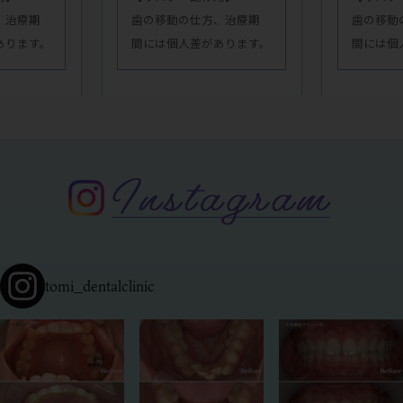
、治療期
歯の移動の仕方、治療期
歯の移動
あります。
間には個人差があります。
間には個
tomi_dentalclinic