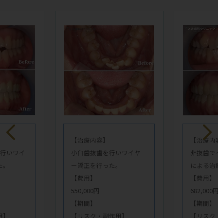
【治療内容】
【治療内
いワイヤ
非抜歯でインビザライン
非抜歯で
。
による治療を行った。
による治
【費用】
【費用】
682,000円
682,000
【期間】
【期間】
用】
【リスク・副作用】
【リスク