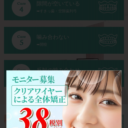
隙間が空いている
すきっ歯・空隙歯列弓
噛み合わない
開咬
反対の噛み合わせ
交叉咬合