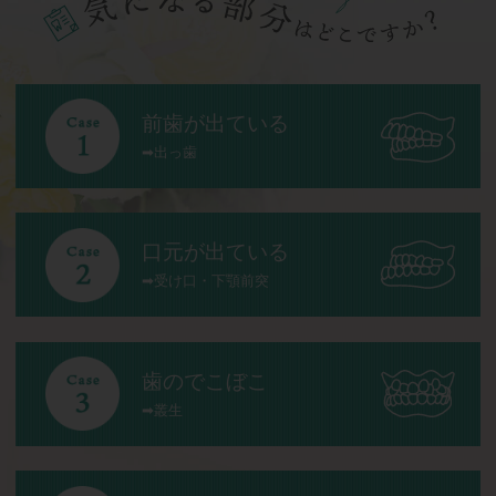
前歯が出ている
出っ歯
口元が出ている
受け口・下顎前突
歯のでこぼこ
叢生