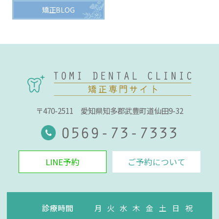
矯正BLOG
〒470-2511
愛知県知多郡武豊町道仙田9-32
0569-73-7333
LINE予約
ご予約について
診療時間
月
火
水
木
金
土
日
祝