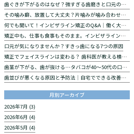
歯ぐきが下がるのはなぜ？強すぎる歯磨きと口元の印象の関係
その噛み癖、放置して大丈夫？片噛みが噛み合わせに与える影響とは
何でも聞いて！インビザライン矯正のQ&A｜働く大人の矯正相談【後編】
矯正中も、仕事も食事もそのまま。インビザラインが働く大人に選ばれる理由【前編】
口元が気になりませんか？すきっ歯になる7つの原因
矯正でフェイスラインは変わる？ 歯科医が教える横顔への影響
歯茎が下がる、歯が抜ける…タバコが40〜50代の口を急速に老化させる理由
歯並びが悪くなる原因と予防法｜自宅でできる改善習慣を解説
月別アーカイブ
2026年7月 (3)
2026年6月 (4)
2026年5月 (4)