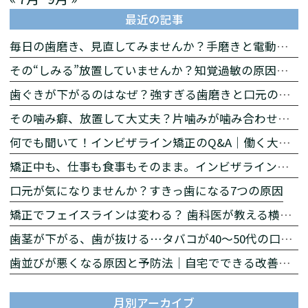
最近の記事
毎日の歯磨き、見直してみませんか？手磨きと電動歯ブラシの違いをわかりやすく解説
その“しみる”放置していませんか？知覚過敏の原因と対策
歯ぐきが下がるのはなぜ？強すぎる歯磨きと口元の印象の関係
その噛み癖、放置して大丈夫？片噛みが噛み合わせに与える影響とは
何でも聞いて！インビザライン矯正のQ&A｜働く大人の矯正相談【後編】
矯正中も、仕事も食事もそのまま。インビザラインが働く大人に選ばれる理由【前編】
口元が気になりませんか？すきっ歯になる7つの原因
矯正でフェイスラインは変わる？ 歯科医が教える横顔への影響
歯茎が下がる、歯が抜ける…タバコが40〜50代の口を急速に老化させる理由
歯並びが悪くなる原因と予防法｜自宅でできる改善習慣を解説
月別アーカイブ