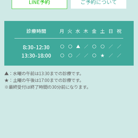
LINE予約
ご予約について
診療時間
月
火
水
木
金
土
日
祝
8:30-12:30
〇
〇
▲
／
〇
〇
／
／
13:30-18:00
〇
〇
／
／
〇
★
／
／
▲：水曜の午前は13:30までの診療です。
★：土曜の午後は17:00までの診療です。
※最終受付は終了時間の30分前になります。