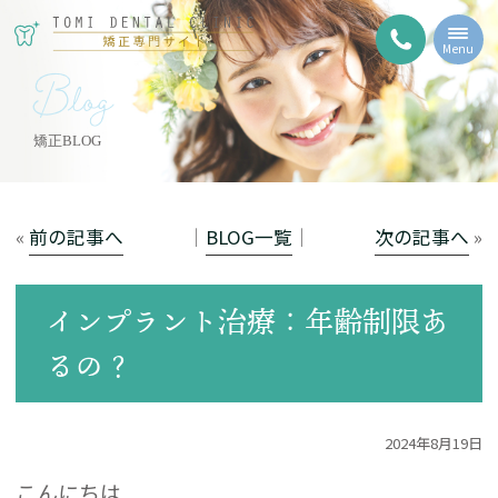
Menu
Blog
矯正BLOG
«
前の記事へ
│
BLOG一覧
│
次の記事へ
»
インプラント治療：年齢制限あ
るの？
2024年8月19日
こんにちは