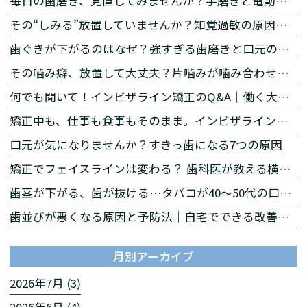
毎日の歯磨き、見直してみませんか？手磨きと電動歯ブラシの違いをわかりやすく解説
その“しみる”放置していませんか？知覚過敏の原因と対策
歯ぐきが下がるのはなぜ？強すぎる歯磨きと口元の印象の関係
その噛み癖、放置して大丈夫？片噛みが噛み合わせに与える影響とは
何でも聞いて！インビザライン矯正のQ&A｜働く大人の矯正相談【後編】
矯正中も、仕事も食事もそのまま。インビザラインが働く大人に選ばれる理由【前編】
口元が気になりませんか？すきっ歯になる7つの原因
矯正でフェイスラインは変わる？ 歯科医が教える横顔への影響
歯茎が下がる、歯が抜ける…タバコが40〜50代の口を急速に老化させる理由
歯並びが悪くなる原因と予防法｜自宅でできる改善習慣を解説
月別アーカイブ
2026年7月 (3)
2026年6月 (4)