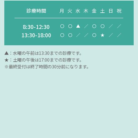
診療時間
月
火
水
木
金
土
日
祝
8:30-12:30
〇
〇
▲
／
〇
〇
／
／
13:30-18:00
〇
〇
／
／
〇
★
／
／
▲：水曜の午前は13:30までの診療です。
★：土曜の午後は17:00までの診療です。
※最終受付は終了時間の30分前になります。